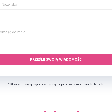
PRZEŚLIJ SWOJĄ WIADOMOŚĆ
* Klikając prześlij, wyrażasz zgodę na przetwarzanie Twoich danych.