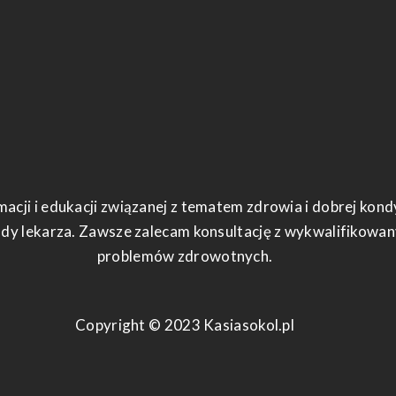
macji i edukacji związanej z tematem zdrowia i dobrej kon
ady lekarza. Zawsze zalecam konsultację z wykwalifikowa
problemów zdrowotnych.
Copyright © 2023 Kasiasokol.pl