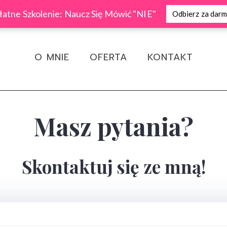
atne Szkolenie: Naucz Się Mówić "NIE"
Odbierz za dar
O MNIE
OFERTA
KONTAKT
Masz pytania?
Skontaktuj się ze mną!