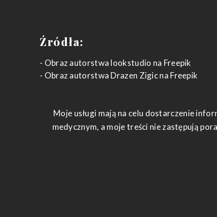
Źródła:
-
Obraz autorstwa lookstudio
na Freepik
-
Obraz autorstwa Drazen Zigic
na Freepik
Moje usługi mają na celu dostarczenie infor
medycznym, a moje treści nie zastępują por