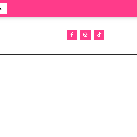
mo
F
I
T
a
n
i
c
s
k
e
t
t
b
a
o
o
g
k
o
r
k
a
-
m
f