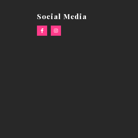
a
Social Media
F
I
a
n
c
s
e
t
b
a
o
g
o
r
k
a
-
m
f