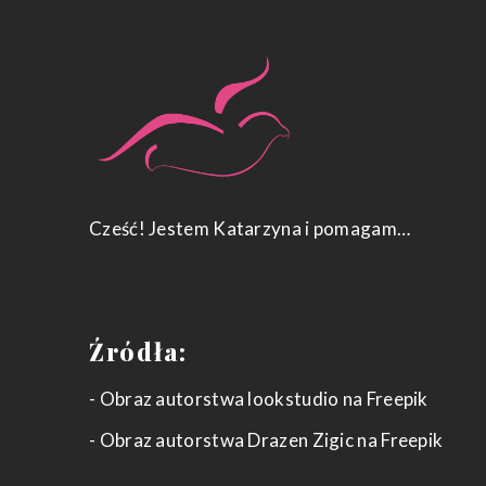
Cześć! Jestem Katarzyna i pomagam…
Źródła:
-
Obraz autorstwa lookstudio
na Freepik
-
Obraz autorstwa Drazen Zigic
na Freepik