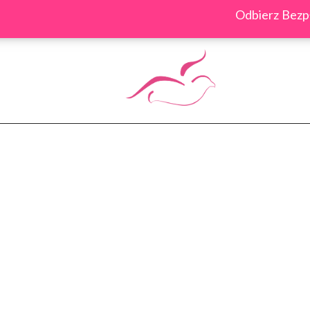
Skip
Odbierz Bezpł
to
content
Cart