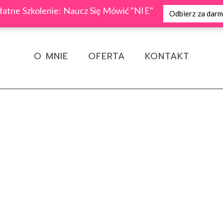
atne Szkolenie: Naucz Się Mówić "NIE"
Odbierz za dar
O MNIE
OFERTA
KONTAKT