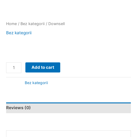
Home
/
Bez kategorii
/ Downsell
Bez kategorii
Downsell
97.00
zł
Add to cart
Category:
Bez kategorii
Reviews (0)
There are no reviews yet.