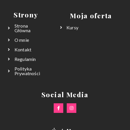
Strony
Moja oferta
Strona
Kursy
Główna
O mnie
Kontakt
Regulamin
Polityka
Prywatności
Social Media
F
I
a
n
c
s
e
t
b
a
o
g