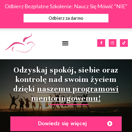
Skip
Odbierz Bezpłatne Szkolenie: Naucz Się Mówić "NIE"
to
content
Odbierz za darmo
Menu
F
I
T
a
n
i
c
s
k
e
t
t
b
a
o
o
g
k
o
r
k
a
Odzyskaj spokój, siebie oraz
-
m
f
kontrolę nad swoim życiem
dzięki
naszemu programowi
mentoringowemu!
Dowiedz się więcej