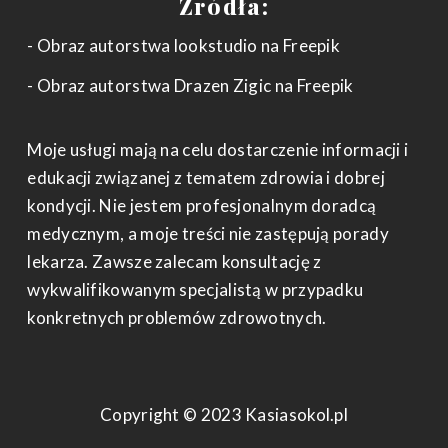
Źródła:
o
r
k
a
-
m
-
Obraz autorstwa lookstudio
na Freepik
f
-
Obraz autorstwa Drazen Zigic
na Freepik
Moje usługi mają na celu dostarczenie informacji i
edukacji związanej z tematem zdrowia i dobrej
kondycji. Nie jestem profesjonalnym doradcą
medycznym, a moje treści nie zastępują porady
lekarza. Zawsze zalecam konsultację z
wykwalifikowanym specjalistą w przypadku
konkretnych problemów zdrowotnych.
Copyright © 2023 Kasiasokol.pl