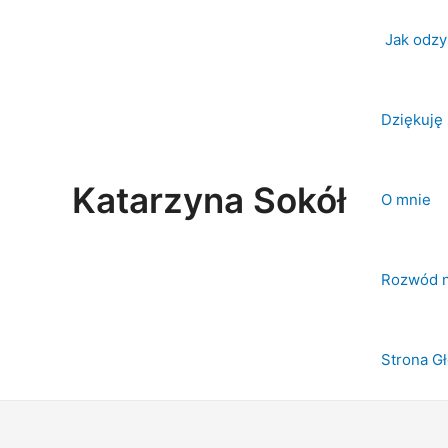
Skip
Search
to
for:
Jak odzys
content
Dziękuję 
Katarzyna Sokół
O mnie
Rozwód n
Strona G